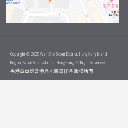
Copyright © 2025 Wan Chai Scout District, Hong Kong Island
Region, Scout Association of Hong Kong. All Rights Reserved.
香港童軍總會港島地域灣仔區 版權所有