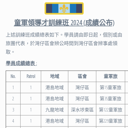
童軍領導才訓練班
2024 (成績公布)
上述訓練班成績總表如下。學員請由即日起，個別或由
旅團代表，於灣仔區會辨公時間到灣仔區會辨事處領
取。
學員成績總表
:
No.
Patrol
地域
區會
童軍旅
1
1
港島地域
灣仔區
第15童軍旅
2
1
港島地域
灣仔區
第35童軍旅
3
1
九龍地域
深水埗東區
第122童軍旅
4
1
港島地域
灣仔區
第229童軍旅