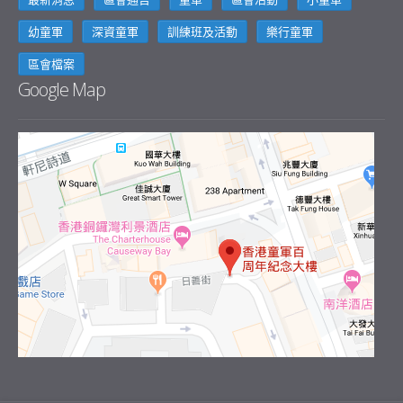
與章訓練班(藥物教育) 《更
幼童軍
深資童軍
訓練班及活動
樂行童軍
新》
區會檔案
Google Map
7:00 pm - 10:00 pm
深資童軍IPSC射擊訓練班 (2)