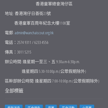
香港童軍總會灣仔區
顯示所有日期
主席盾2026暨全港嘉爾頓錦標
賽2027區選拔賽
地址: 香港灣仔日善街23號
香港童軍百周年紀念大樓1108室
9:00 am - 6:00 pm
灣仔區深資童軍消防訓練班
電郵:
admin@wanchaiscout.org.hk
週六
August 29, 2026
電話：2574 9311 / 6233 4556
9:00 am - 1:00 pm
深資童軍及樂行童軍 社區參
傳真：3011 5215
與章訓練班(藥物教育) 《更
新》
辦公時間: 逢星期一至三、五 9:30a.m-6:30p.m.
逢星期四 5:30-10:00p.m.(公眾假期除外)
週五
September 4, 2026
區幹部辦公時間: 逢星期四 7:00-10:00p.m.(公眾假期除外)
7:00 pm - 10:00 pm
深資童軍IPSC射擊訓練班
全部標籤
週日
September 6, 2026
9:00 am - 4:00 pm
深資童軍及樂行童軍 社區參
最新消息
區會通告
童軍
區會活動
小童軍